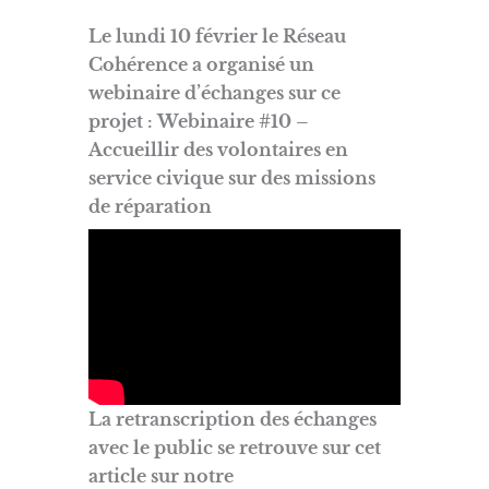
Le
lundi
10 février le Réseau
Cohérence a organisé un
webinaire d’échanges sur ce
projet :
Webinaire #10 –
Accueillir des volontaires en
service civique sur des missions
de réparati
on
La retranscription des échanges
avec le public se retrouve sur cet
article sur notre