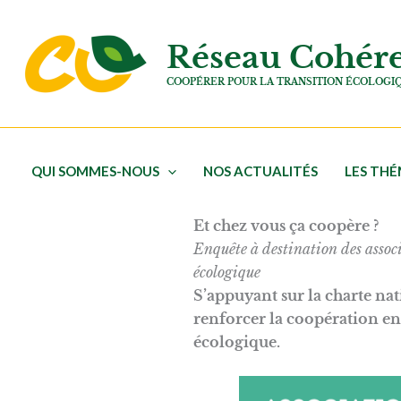
Aller
au
Réseau Cohér
contenu
COOPÉRER POUR LA TRANSITION ÉCOLOGI
QUI SOMMES-NOUS
NOS ACTUALITÉS
LES TH
Et chez vous ça coopère ?
Enquête à destination des associ
écologique
S’appuyant sur la charte na
renforcer la coopération entr
écologique.